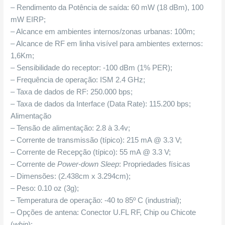
– Rendimento da Potência de saída: 60 mW (18 dBm), 100
mW EIRP;
– Alcance em ambientes internos/zonas urbanas: 100m;
– Alcance de RF em linha visível para ambientes externos:
1,6Km;
– Sensibilidade do receptor: -100 dBm (1% PER);
– Frequência de operação: ISM 2.4 GHz;
– Taxa de dados de RF: 250.000 bps;
– Taxa de dados da Interface (Data Rate): 115.200 bps;
Alimentação
– Tensão de alimentação: 2.8 à 3.4v;
– Corrente de transmissão (típico): 215 mA @ 3.3 V;
– Corrente de Recepção (típico): 55 mA @ 3.3 V;
– Corrente de
Power-down Sleep
: Propriedades físicas
– Dimensões: (2.438cm x 3.294cm);
– Peso: 0.10 oz (3g);
– Temperatura de operação: -40 to 85º C (industrial);
– Opções de antena: Conector U.FL RF, Chip ou Chicote
(
whip
);