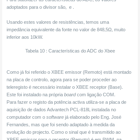
adoptados para o divisor são,
e
.
Usando estes valores de resistências, temos uma
impedância equivalente da fonte no valor de 848,5Ω, muito
inferior aos 10kW.
Tabela 10 : Características do ADC do Xbee
Como já foi referido o XBEE emissor (Remoto) está montado
na placa de controlo, agora para se poder proceder ao
teleregisto é necessário instalar o XBEE receptor (Base).
Este foi instalado na própria
board
com ligação COM.
Para fazer o registo da potência activa utiliza-se a placa de
aquisição de dados Advantech PCL-818L instalada no
computador com o
software
já elaborado pelo Eng. José
Fernandes, mas que foi sendo adaptado à medida da
evolução do projecto. Como o sinal que é transmitido ao
XBEE emissor para o receptor (Remoto) é em PWM, na