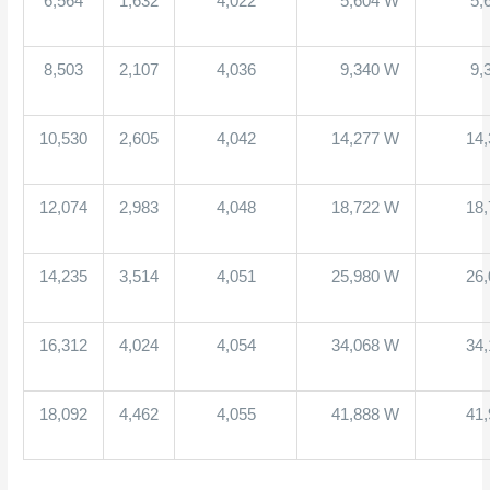
6,564
1,632
4,022
5,604 W
5,
8,503
2,107
4,036
9,340 W
9,
10,530
2,605
4,042
14,277 W
14
12,074
2,983
4,048
18,722 W
18
14,235
3,514
4,051
25,980 W
26
16,312
4,024
4,054
34,068 W
34
18,092
4,462
4,055
41,888 W
41