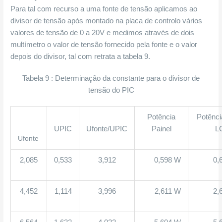
Para tal com recurso a uma fonte de tensão aplicamos ao
divisor de tensão após montado na placa de controlo vários
valores de tensão de 0 a 20V e medimos através de dois
multímetro o valor de tensão fornecido pela fonte e o valor
depois do divisor, tal com retrata a tabela 9.
Tabela 9 : Determinação da constante para o divisor de
tensão do PIC
Potência
Potênci
UPIC
Ufonte/UPIC
Painel
L
Ufonte
2,085
0,533
3,912
0,598 W
0,
4,452
1,114
3,996
2,611 W
2,