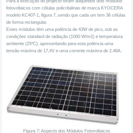
Para a execução do projecto foram adquiridos dois módulos
fotovoltaicos com células policritalinas de marca KYOCERA
modelo KC40T-1, figura 7, sendo que cada um tem 36 células
de forma rectangular.
Estes módulos têm uma potência de 43W de pico, sob as
condições standard de radiação (1000 W/m2) e temperatura
ambiente (25ºC), apresentando para esta potência uma
tensão máxima de 17,4V e uma corrente máxima de 2.48A.
Figura 7: Aspecto dos Módulos Fotovoltaicos