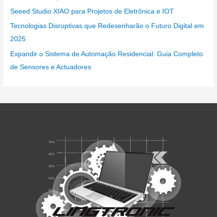
Seeed Studio XIAO para Projetos de Eletrônica e IOT
Tecnologias Disruptivas que Redesenharão o Futuro Digital em
2025
Expandir o Sistema de Automação Residencial: Guia Completo
de Sensores e Actuadores