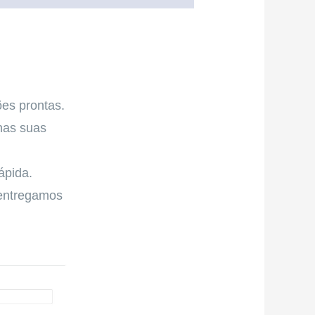
es prontas.
nas suas
ápida.
 entregamos