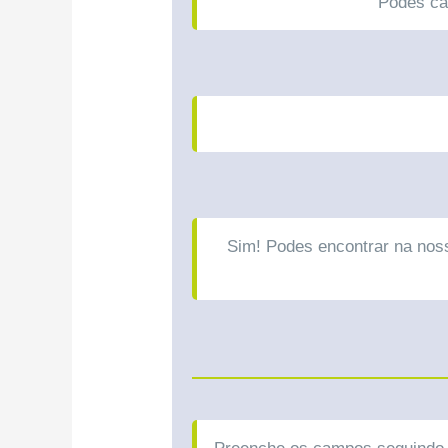
Podes car
Sim! Podes encontrar na noss