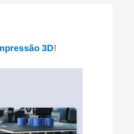
mpressão 3D
!