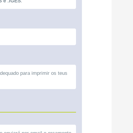
S e .IGES
.
adequado para imprimir os teus