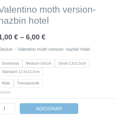
Valentino moth version-
hazbin hotel
Price
1,00
€
–
6,00
€
range:
Sticker – Valentino moth version- hazbin hotel
1,00 €
Download
Medium 5x5cm
Small 2,5x2,5cm
Standard 12,5x12,5cm
through
Mate
Transparente
6,00 €
LIMPAR
Quantidade
ADICIONAR
de
Valentino
moth