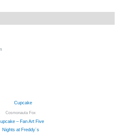
version-
hazbin
otel
m
Cosmonauta Fox
upcake – Fan Art Five
Nights at Freddy´s