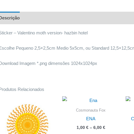
Descrição
Informação adicional
h
Sticker – Valentino moth version- hazbin hotel
Escolhe Pequeno 2,5×2,5cm Medio 5x5cm, ou Standard 12,5×12,5c
Download Imagem *.png dimensões 1024x1024px
Produtos Relacionados
Cosmonauta Fox
ENA
C
Price
1,00
€
–
6,00
€
range: