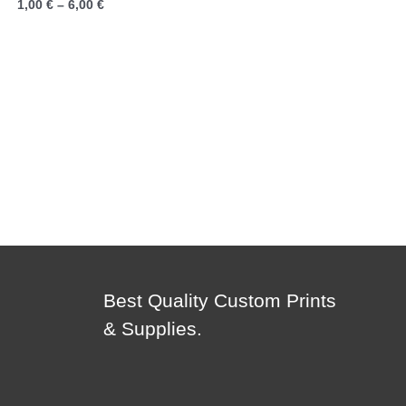
Price
1,00
€
–
6,00
€
range:
1,00 €
through
6,00 €
Best Quality Custom Prints
& Supplies.