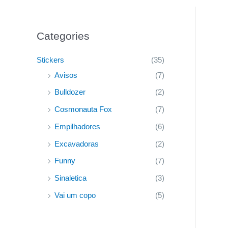
Categories
Stickers
(35)
Avisos
(7)
Bulldozer
(2)
Cosmonauta Fox
(7)
Empilhadores
(6)
Excavadoras
(2)
Funny
(7)
Sinaletica
(3)
Vai um copo
(5)