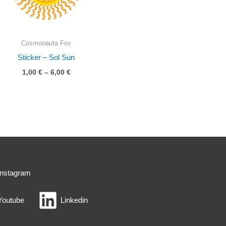
1,00 €
through
6,00 €
Cosmonauta Fox
Sticker – Sol Sun
Price
1,00
€
–
6,00
€
range:
1,00 €
through
6,00 €
Instagram
Youtube
Linkedin