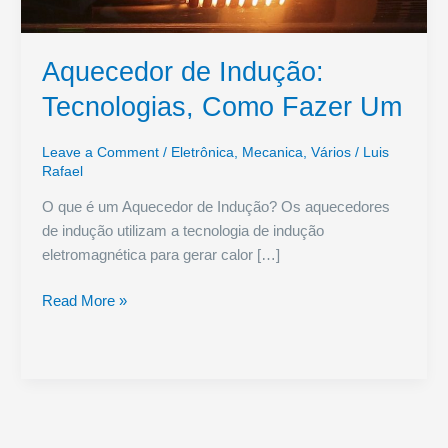
Aquecedor de Indução:
Tecnologias, Como Fazer Um
Leave a Comment
/
Eletrônica
,
Mecanica
,
Vários
/
Luis
Rafael
O que é um Aquecedor de Indução? Os aquecedores
de indução utilizam a tecnologia de indução
eletromagnética para gerar calor […]
Aquecedor
Read More »
de
Indução:
Tecnologias,
Como
Fazer
Um