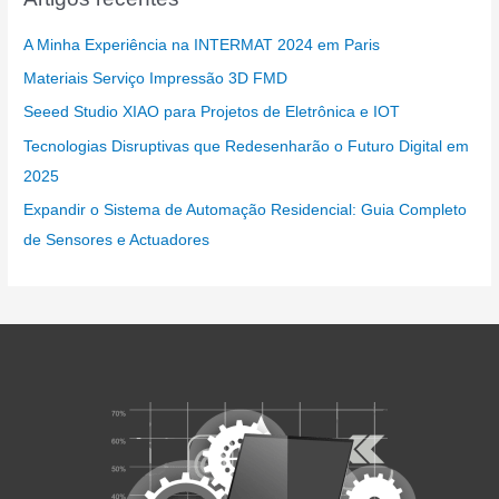
A Minha Experiência na INTERMAT 2024 em Paris
Materiais Serviço Impressão 3D FMD
Seeed Studio XIAO para Projetos de Eletrônica e IOT
Tecnologias Disruptivas que Redesenharão o Futuro Digital em
2025
Expandir o Sistema de Automação Residencial: Guia Completo
de Sensores e Actuadores