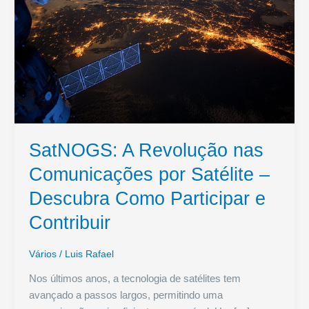
SatNOGS: A Revolução nas
Comunicações por Satélite –
Descubra Como Participar e
Contribuir
Vários
/
Luis Rafael
Nos últimos anos, a tecnologia de satélites tem
avançado a passos largos, permitindo uma