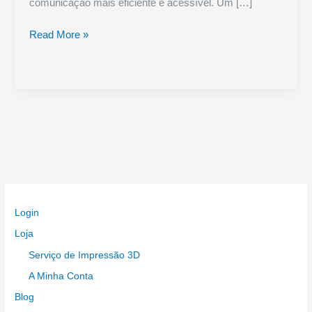
comunicação mais eficiente e acessível. Um […]
SatNOGS:
Read More »
A
Revolução
nas
Comunicações
por
Satélite
–
Descubra
Como
Participar
Login
e
Contribuir
Loja
Serviço de Impressão 3D
A Minha Conta
Blog