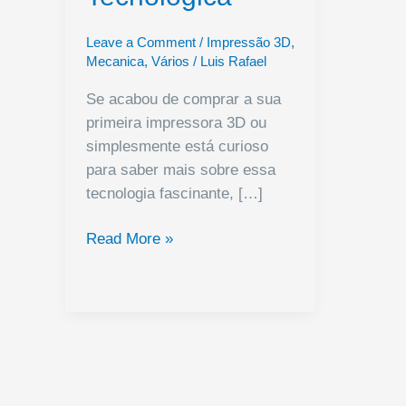
Leave a Comment
/
Impressão 3D
,
Mecanica
,
Vários
/
Luis Rafael
Se acabou de comprar a sua
primeira impressora 3D ou
simplesmente está curioso
para saber mais sobre essa
tecnologia fascinante, […]
Impressão
Read More »
3D
para
Principiantes:
Mergulhe
Nesta
Revolução
Tecnológica