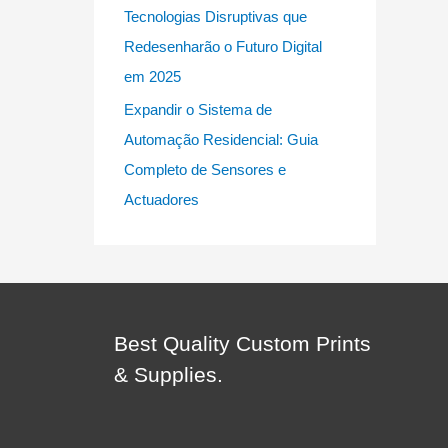
Tecnologias Disruptivas que
Redesenharão o Futuro Digital
em 2025
Expandir o Sistema de
Automação Residencial: Guia
Completo de Sensores e
Actuadores
Best Quality Custom Prints
& Supplies.