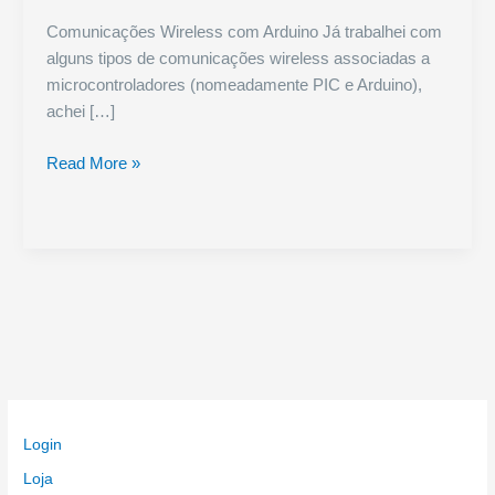
Comunicações Wireless com Arduino Já trabalhei com
alguns tipos de comunicações wireless associadas a
microcontroladores (nomeadamente PIC e Arduino),
achei […]
Comunicações
Read More »
Wireless
Arduino
Guia
Selecção
Login
Loja