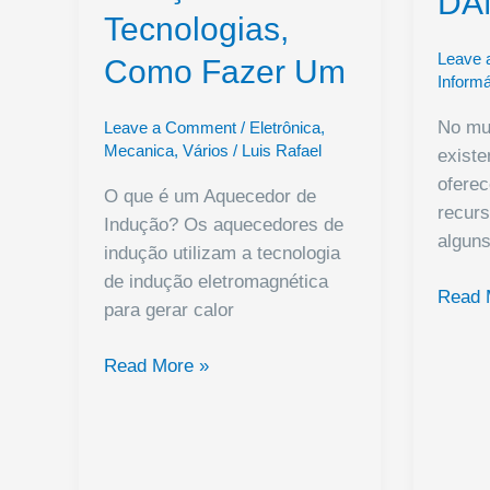
DA
Efficiency
Tecnologias,
for
IoT
Leave
Como Fazer Um
Informá
Projects
No mun
Leave a Comment
/
Eletrônica
,
Mecanica
,
Vários
/
Luis Rafael
existe
ofere
O que é um Aquecedor de
recurs
Indução? Os aquecedores de
algun
indução utilizam a tecnologia
de indução eletromagnética
Tesou
Read 
para gerar calor
para
Entusi
Aquecedor
Read More »
da
de
Eletrô
Indução:
DANY
Tecnologias,
Como