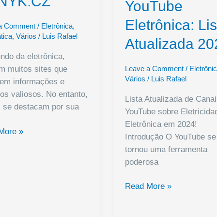
NYK.CZ
YouTube
Eletrônica: Li
 a Comment
/
Eletrônica
,
tica
,
Vários
/
Luis Rafael
Atualizada 20
do da eletrônica,
Leave a Comment
/
Eletrôni
m muitos sites que
Vários
/
Luis Rafael
cem informações e
os valiosos. No entanto,
Lista Atualizada de Cana
s se destacam por sua
YouTube sobre Eletricida
Eletrônica em 2024!
rinho
More »
Introdução O YouTube se
tornou uma ferramenta
astas
poderosa
nica
Canais
Read More »
K.CZ
do
YouTube