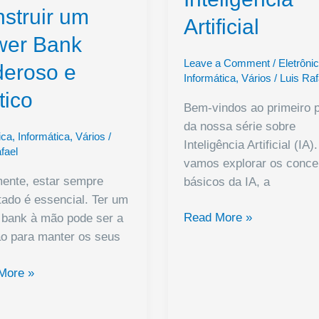
struir um
Artificial
wer Bank
Leave a Comment
/
Eletrôni
eroso e
Informática
,
Vários
/
Luis Raf
tico
Bem-vindos ao primeiro 
da nossa série sobre
ica
,
Informática
,
Vários
/
Inteligência Artificial (IA)
fael
vamos explorar os conce
mente, estar sempre
básicos da IA, a
ado é essencial. Ter um
Introdução
Read More »
 bank à mão pode ser a
à
ão para manter os seus
Inteligência
da
Artificial
More »
uir