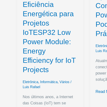
Eficiência
Con
Energética para
Po
Projetos
Pod
IoTESP32 Low
Prá
Power Module:
Eletrôn
Energy
Luis Ra
Efficiency for IoT
Atual
conect
Projects
power
soluç
Eletrônica
,
Informática
,
Vários
/
Luis Rafael
Apren
Read 
Nos últimos anos, a Internet
a
das Coisas (IoT) tem se
Constr