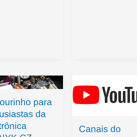
oso
o
ourinho para
usiastas da
trônica
Canais do