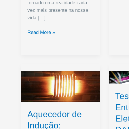
tornado uma realidade cada
um
vez mais presente na nossa
Power
vida […]
Bank
Poder
ESP32
Read More »
e
Low
Prátic
Power
Module:
Eficiência
Energética
para
Projetos
IoTESP32
Tes
Low
Ent
Power
Aquecedor de
Module:
Ele
Energy
Indução: