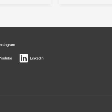
Eletrônica:
Lista
Atualizada
2024!
Instagram
Youtube
Linkedin