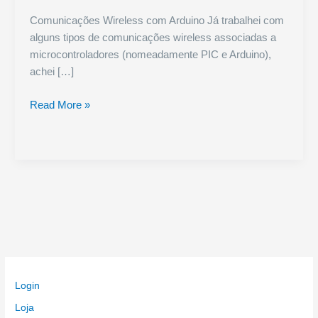
Comunicações Wireless com Arduino Já trabalhei com
alguns tipos de comunicações wireless associadas a
microcontroladores (nomeadamente PIC e Arduino),
achei […]
Comunicações
Read More »
Wireless
Arduino
Guia
Selecção
Login
Loja