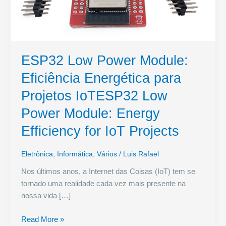
ESP32 Low Power Module:
Eficiência Energética para
Projetos IoTESP32 Low
Power Module: Energy
Efficiency for IoT Projects
Eletrônica
,
Informática
,
Vários
/
Luis Rafael
Nos últimos anos, a Internet das Coisas (IoT) tem se
tornado uma realidade cada vez mais presente na
nossa vida […]
ESP32
Read More »