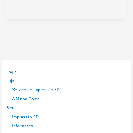
Low
Power
Module:
Eficiência
Energética
para
Projetos
IoTESP32
Low
Power
Login
Module:
Energy
Loja
Efficiency
Serviço de Impressão 3D
for
A Minha Conta
IoT
Blog
Projects
Impressão 3D
Informática