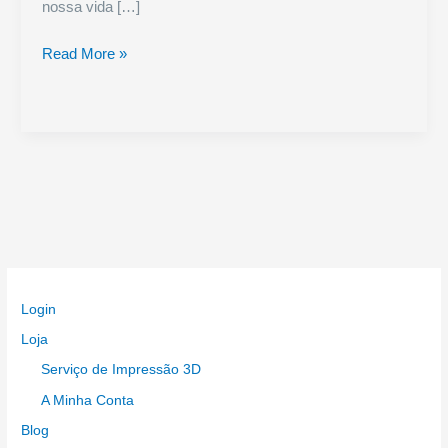
nossa vida […]
ESP32
Read More »
Low
Power
Module:
Eficiência
Energética
para
Projetos
IoTESP32
Low
Power
Login
Module:
Energy
Loja
Efficiency
Serviço de Impressão 3D
for
A Minha Conta
IoT
Blog
Projects