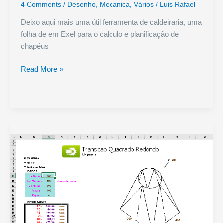
4 Comments
/
Desenho
,
Mecanica
,
Vários
/
Luis Rafael
Deixo aqui mais uma útil ferramenta de caldeiraria, uma
folha de em Exel para o calculo e planificação de
chapéus
Planificação
Read More »
Chapeu
de
Chines