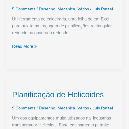
5 Comments
/
Desenho
,
Mecanica
,
Vários
/
Luis Rafael
Útil ferramenta de caldeiraria, uma folha de em Exel
para auxilio na traçagem de planificações rectangular
redondo ou quadrado redondo
Planificação
Read More »
Transições
Retangular
Redondo
Concêntrico
Planificação de Helicoides
9 Comments
/
Desenho
,
Mecanica
,
Vários
/
Luis Rafael
Um dos equipamentos muito utilizados na indústrias
transportador Helicoidal. Esse equipamento permite