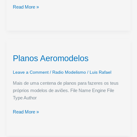
Planificação
Read More »
de
Cone
Concêntrico:
Otimize
seus
projetos
Planos Aeromodelos
Leave a Comment
/
Radio Modelismo
/
Luis Rafael
Mais de uma centena de planos para fazeres os teus
próprios modelos de aviões. File Name Engine File
Type Author
Planos
Read More »
Aeromodelos