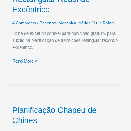
Excêntrico
4 Comments
/
Desenho
,
Mecanica
,
Vários
/
Luis Rafael
Folha de excel disponível para download gratuito, para
auxilio na planificação de transições retangular redondo
excentrico.
Planificação
Read More »
Transições
Rectangular
Redondo
Excêntrico
Planificação Chapeu de
Chines