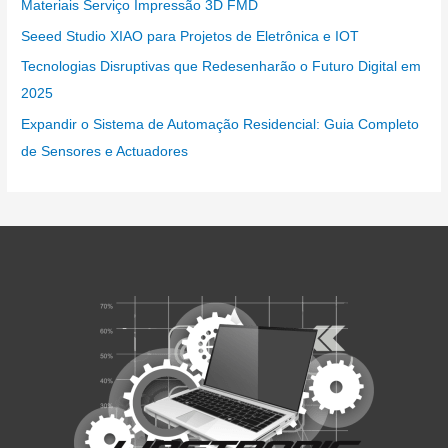
Materiais Serviço Impressão 3D FMD
Seeed Studio XIAO para Projetos de Eletrônica e IOT
Tecnologias Disruptivas que Redesenharão o Futuro Digital em
2025
Expandir o Sistema de Automação Residencial: Guia Completo
de Sensores e Actuadores