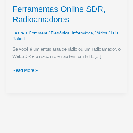
Ferramentas Online SDR,
Radioamadores
Leave a Comment
/
Eletrônica
,
Informática
,
Vários
/
Luis
Rafael
Se você é um entusiasta de rádio ou um radioamador, o
WebSDR e o rx-tx.info e nao tem um RTL […]
Ferramentas
Read More »
Online
SDR,
Radioamadores