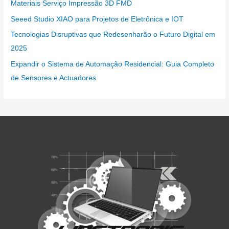
Materiais Serviço Impressão 3D FMD
Seeed Studio XIAO para Projetos de Eletrônica e IOT
Tecnologias Disruptivas que Redesenharão o Futuro Digital em
2025
Expandir o Sistema de Automação Residencial: Guia Completo
de Sensores e Actuadores