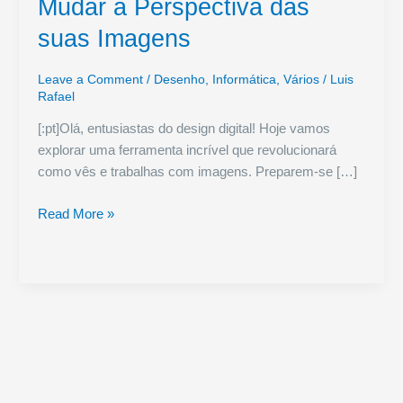
Mudar a Perspectiva das
suas Imagens
Leave a Comment
/
Desenho
,
Informática
,
Vários
/
Luis
Rafael
[:pt]Olá, entusiastas do design digital! Hoje vamos
explorar uma ferramenta incrível que revolucionará
como vês e trabalhas com imagens. Preparem-se […]
Shear
Read More »
no
GIMP:
A
Ferramenta
Essencial
para
Mudar
a