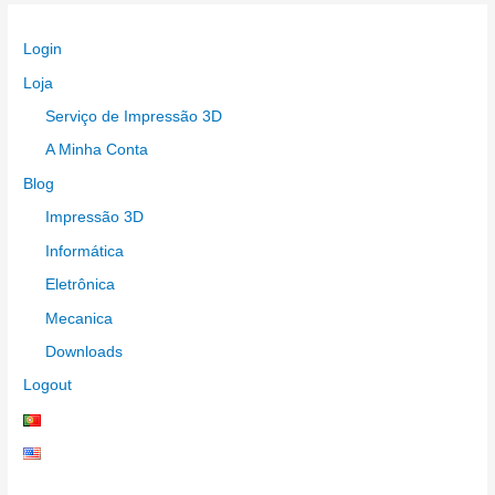
Perspectiva
das
Login
suas
Imagens
Loja
Serviço de Impressão 3D
A Minha Conta
Blog
Impressão 3D
Informática
Eletrônica
Mecanica
Downloads
Logout