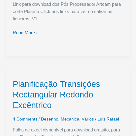
Link para download dos Pós Processador Artcam para
corte Plasma Click nos links para ver ou salvar os
ficheiros. V1
Pós
Read More »
Processador
Artcam
Corte
a
Plasma
com
Planificação Transições
o
Mach3
Rectangular Redondo
e
Excêntrico
Outros
4 Comments
/
Desenho
,
Mecanica
,
Vários
/
Luis Rafael
Folha de excel disponível para download gratuito, para