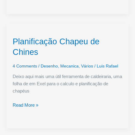
Planificação Chapeu de
Chines
4 Comments
/
Desenho
,
Mecanica
,
Vários
/
Luis Rafael
Deixo aqui mais uma útil ferramenta de caldeiraria, uma
folha de em Exel para o calculo e planificação de
chapéus
Planificação
Read More »
Chapeu
de
Chines