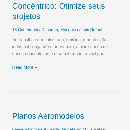
Concêntrico: Otimize seus
projetos
15 Comments
/
Desenho
,
Mecanica
/
Luis Rafael
Se trabalha com caldeiraria, funilaria, manutenção
industrial, ‘origami’ ou artesanato, a planificação de
cones concêntricos é uma habilidade crucial para
Planificação
Read More »
de
Cone
Concêntrico:
Otimize
seus
projetos
Planos Aeromodelos
Leave a Comment
/
Radio Modelismo
/
Luis Rafael