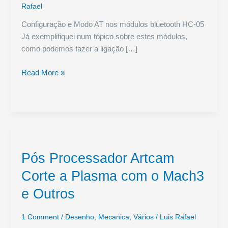
Rafael
Configuração e Modo AT nos módulos bluetooth HC-05
Já exemplifiquei num tópico sobre estes módulos,
como podemos fazer a ligação […]
Bluetooth
Read More »
HC-
05
Configuração
e
Modo
AT
Pós Processador Artcam
Corte a Plasma com o Mach3
e Outros
1 Comment
/
Desenho
,
Mecanica
,
Vários
/
Luis Rafael