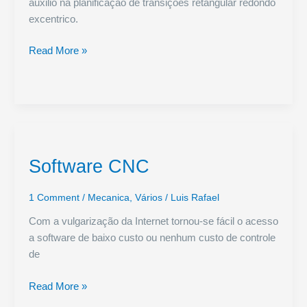
auxilio na planificação de transições retangular redondo
excentrico.
Planificação
Read More »
Transições
Rectangular
Redondo
Excêntrico
Software CNC
1 Comment
/
Mecanica
,
Vários
/
Luis Rafael
Com a vulgarização da Internet tornou-se fácil o acesso
a software de baixo custo ou nenhum custo de controle
de
Software
Read More »
CNC